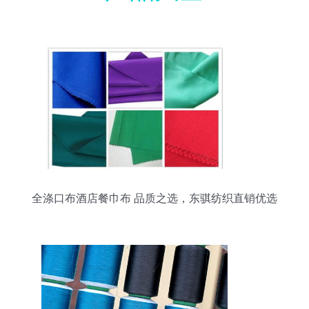
全涤口布酒店餐巾布 品质之选，东骐纺织直销优选