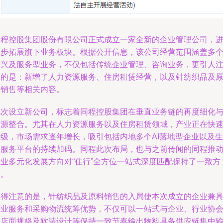
同程控股集团股份有限公司正式成立一家全新的企业管理公司，
一步拓展旗下业务板块。根据公开信息，该公司经营范围涵盖多
新兴及服务型业务，不仅包括传统企业管理、咨询业务，更引人
目的是：新增了人力资源服务、住房租赁经营，以及针纺织品及
料销售等相关内容。
此次设立新公司，标志着同程控股集团在垂直业务链的再度细化
资源整合。尤其在人力资源服务以及住房租赁领域，产业正在快
升级，市场需求逐年增长，吸引包括内地多个AI落地型企业以及生
活服务平台的持续加码。同程此次布局，也与之前传闻的同程推
行业多元化发展方向对“住行”全方位一站式深度匹配保持了一致方
向。
值得注意的是，针纺织品及原料销售的入局使本次成立的企业兼
专业服务和采购物流统筹优势，不仅可以一站式与企业、行业协
在店面规格及软装设计等保持一致节奏输出物料具备供应链集中