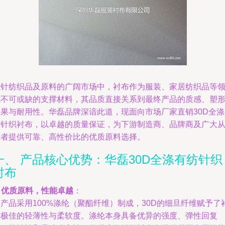
在针纺织品及原料的广阔市场中，衬布作为服装、家居纺织品等
域不可或缺的支撑材料，其品质直接关系到最终产品的质感、塑
效果与耐用性。华磊品牌深谙此道，现面向市场厂家直销30D全涤
纺针织衬布，以卓越的质量保证，为下游制造商、品牌商及广大
业者提供可靠、高性价比的优质原料选择。
一、 产品核心优势：华磊30D全涤有纺针织
衬布
.
优质原料，性能卓越
：
产品采用100%涤纶（聚酯纤维）制成，30D的细旦纤维赋予了
布极佳的轻薄性与柔软度。涤纶本身具备优异的强度、弹性回复