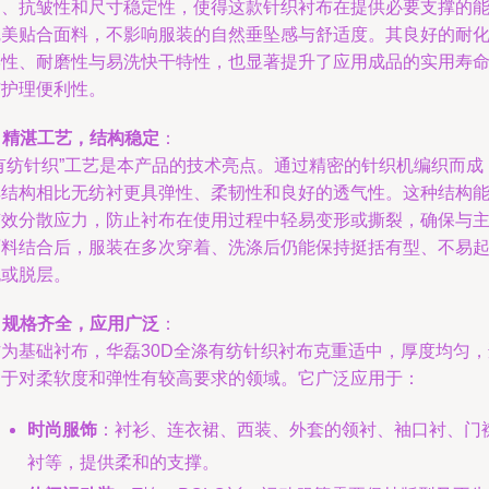
力、抗皱性和尺寸稳定性，使得这款针织衬布在提供必要支撑的
完美贴合面料，不影响服装的自然垂坠感与舒适度。其良好的耐
学性、耐磨性与易洗快干特性，也显著提升了应用成品的实用寿
与护理便利性。
.
精湛工艺，结构稳定
：
“有纺针织”工艺是本产品的技术亮点。通过精密的针织机编织而成
其结构相比无纺衬更具弹性、柔韧性和良好的透气性。这种结构
有效分散应力，防止衬布在使用过程中轻易变形或撕裂，确保与
面料结合后，服装在多次穿着、洗涤后仍能保持挺括有型、不易
泡或脱层。
.
规格齐全，应用广泛
：
作为基础衬布，华磊30D全涤有纺针织衬布克重适中，厚度均匀，
用于对柔软度和弹性有较高要求的领域。它广泛应用于：
时尚服饰
：衬衫、连衣裙、西装、外套的领衬、袖口衬、门
衬等，提供柔和的支撑。