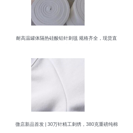
耐高温罐体隔热硅酸铝针刺毯 规格齐全，现货直
销，保障工业安全与效率
微店新品首发 | 30万针精工刺绣，380克重磅纯棉
小毛圈，虎头卫衣火爆来袭