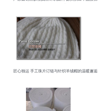
证，价格优势
匠心独运 手工珠片订链与针织羊绒帽的温暖邂逅